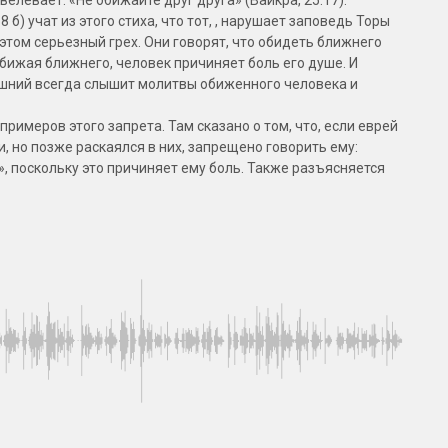
б) учат из этого стиха, что тот, , нарушает заповедь Торы
 этом серьезный грех. Они говорят, что обидеть ближнего
обижая ближнего, человек причиняет боль его душе. И
шний всегда слышит молитвы обиженного человека и
римеров этого запрета. Там сказано о том, что, если еврей
, но позже раскаялся в них, запрещено говорить ему:
, поскольку это причиняет ему боль. Также разъясняется
кие-либо несчастья, запрещено ему сказать: «Это тебе
ишет Талмуд: запрещено спрашивать у продавца цену
амеревается его купить. Великий комментатор Талмуда
апрета: продавец, когда у него спрашивают цену вещи,
разочарован, если этого не произойдет. Поэтому, если
 и видит ее в другом магазине, нужно остерегаться, чтобы
ене он ее продает. Поским пишут, что разрешается
акая-то вероятность, что он ее купит, либо он желает найти
 магазинов. Также говорят поским: если человек сообщает
ть вещь, а просто выясняет цену, нет запрета это делать.
жным, чтобы не обидеть гера (прозелита), поскольку Тора
обижать геров. Тот, кто обижает гера, нарушает три
бижайте друг друга» (Талмуд, Бава Мециа, 58 б), а также: «…