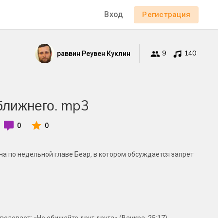
Вход
Регистрация
9
140
раввин Реувен Куклин
ближнего. mp3
0
0
на по недельной главе Беар, в котором обсуждается запрет
елевает: «Не обижайте друг друга» (Ваикра, 25:17).