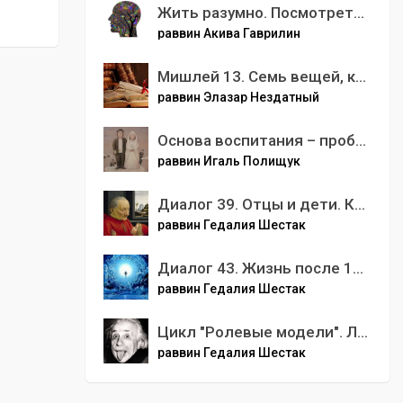
Жить разумно. Посмотреть в перспективу
раввин Акива Гаврилин
Мишлей 13. Семь вещей, которые ненавидит Всевышний
раввин Элазар Нездатный
Основа воспитания – пробудить Божественную душу в наших детях
раввин Игаль Полищук
Диалог 39. Отцы и дети. Как наши предки влияют на нас , а мы на них.
раввин Гедалия Шестак
Диалог 43. Жизнь после 120 лет. Путешествие души - еврейский взгляд
раввин Гедалия Шестак
Цикл "Ролевые модели". Лекция 62. Улыбка гения - Альберт Эйнштейн.
раввин Гедалия Шестак