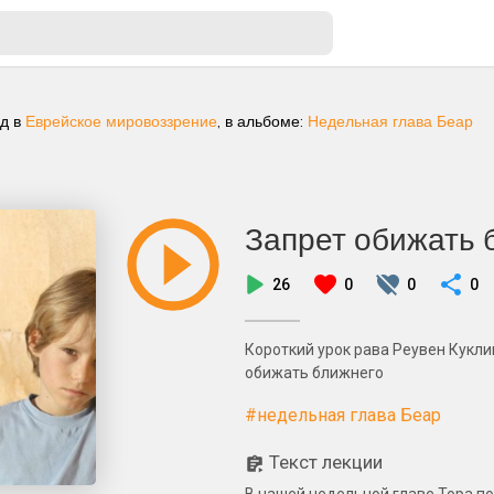
ад
в
Еврейское мировоззрение
, в альбоме:
Недельная глава Беар
Запрет обижать 
26
0
0
0
Короткий урок рава Реувен Кукли
обижать ближнего
#недельная глава Беар
Текст лекции
В нашей недельной главе Тора пов