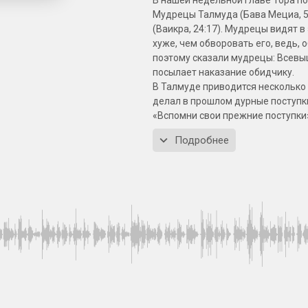
Мудрецы Талмуда (Бава Мециа, 58 
(Ваикра, 24:17). Мудрецы видят в
хуже, чем обворовать его, ведь, 
поэтому сказали мудрецы: Всевы
посылает наказание обидчику.
В Талмуде приводится несколько п
делал в прошлом дурные поступки
«Вспомни свои прежние поступки»
там, что, если еврея постигли ка
Подробнее
наказание за твои грехи». Еще п
товара, если спрашивающий не н
Меири объясняет причину этого з
надеялся продать ее, и он будет 
человек уже купил какую-то вещь
не спросить продавца, по какой ц
выяснять цену вещи, когда есть к
наиболее низкую цену в одном из
продавцу, что не собирается купи
Особенно необходимо быть осторо
несколько раз предостерегает не 
запрета Торы: общий запрет «Не о