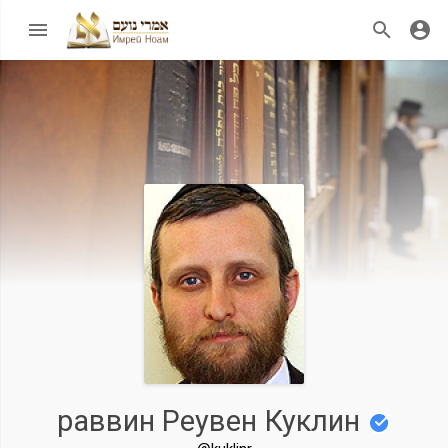
раввин Реувен Куклин