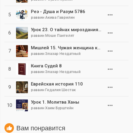
Реэ - Душа и Разум 5786
5
раввин Акива Гаврилин
Урок 23. О тайнах мироздания. О состоянии человека в этом мире
6
раввин Моше Пантелят
Мишлей 15. Чужая женщина как аллегория чуждой идеологии
7
раввин Элазар Нездатный
Книга Судей 8
8
раввин Элазар Нездатный
Еврейская история 110
9
раввин Гедалия Шестак
Урок 1. Молитва Ханы
10
раввин Хаим Бурштейн
Вам понравится