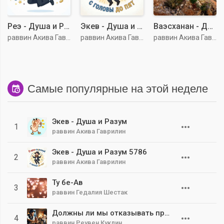
Реэ - Душа и Разум 5786
Экев - Душа и Разум 5786
Ваэсханан - Душа и Разум 5786
раввин Акива Гаврилин
раввин Акива Гаврилин
раввин Акива Гаврилин
Самые популярные на этой неделе
Экев - Душа и Разум
1
раввин Акива Гаврилин
Экев - Душа и Разум 5786
2
раввин Акива Гаврилин
Ту бе-Ав
3
раввин Гедалия Шестак
Должны ли мы отказывать простому человеку?
4
раввин Реувен Куклин