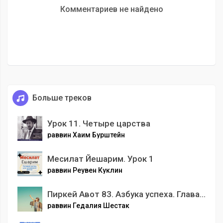
Комментариев не найдено
Больше треков
Урок 11. Четыре царства
раввин Хаим Бурштейн
Месилат Йешарим. Урок 1
раввин Реувен Куклин
Пиркей Авот 83. Азбука успеха. Глава 6. Мишна 6.
раввин Гедалия Шестак