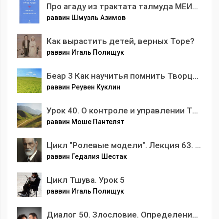
Про агаду из трактата талмуда МЕИЛА Беседа 3.mp3
раввин Шмуэль Азимов
Как вырастить детей, верных Торе?
раввин Игаль Полищук
Беар 3 Как научитья помнить Творца постоянно.mp3
раввин Реувен Куклин
Урок 40. О контроле и управлении Творца. Временное воздаяние в этом мире
раввин Моше Пантелят
Цикл "Ролевые модели". Лекция 63. Кто Вы герр Фрейд? Оговорки по Фрейду или загадка гения.
раввин Гедалия Шестак
Цикл Тшува. Урок 5
раввин Игаль Полищук
Диалог 50. Злословие. Определение и грани. Еврейский взгляд