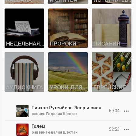
НЕДЕЛЬНАЯ ГЛАВА
ПРОРОКИ
ПИСАНИЯ
АУДИОКНИГА
УРОКИ ДЛЯ БНЕЙ НОАХ
ЕВРЕЙСКИЕ ПРАЗДНИКИ
Пинхас Рутенберг. Эсер и сионис
59:04
раввин Гедалия Шестак
Голем
52:53
раввин Гедалия Шестак