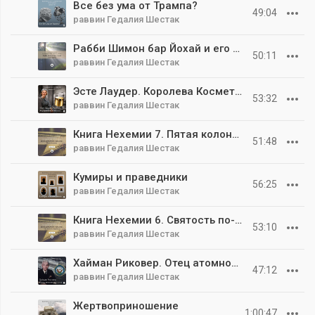
Все без ума от Трампа?
49:04
раввин Гедалия Шестак
Рабби Шимон бар Йохай и его время
50:11
раввин Гедалия Шестак
Эсте Лаудер. Королева Косметики
53:32
раввин Гедалия Шестак
Книга Нехемии 7. Пятая колонна
51:48
раввин Гедалия Шестак
Кумиры и праведники
56:25
раввин Гедалия Шестак
Книга Нехемии 6. Святость по-еврейски
53:10
раввин Гедалия Шестак
Хайман Риковер. Отец атомного флота
47:12
раввин Гедалия Шестак
Жертвоприношение
1:00:47