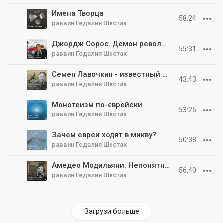
Имена Творца
58:24
раввин Гедалия Шестак
Джордж Сорос. Демон революции
55:31
раввин Гедалия Шестак
Семен Лавочкин - известный и неизвестный?
43:43
раввин Гедалия Шестак
Монотеизм по-еврейски
53:25
раввин Гедалия Шестак
Зачем евреи ходят в микву?
50:38
раввин Гедалия Шестак
Амедео Модильяни. Непонятный гений
56:40
раввин Гедалия Шестак
Загрузи больше