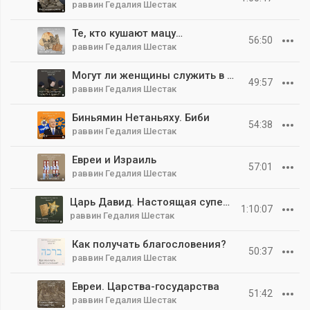
раввин Гедалия Шестак
Те, кто кушают мацу…
56:50
раввин Гедалия Шестак
Могут ли женщины служить в армии?
49:57
раввин Гедалия Шестак
Биньямин Нетаньяху. Биби
54:38
раввин Гедалия Шестак
Евреи и Израиль
57:01
раввин Гедалия Шестак
Царь Давид. Настоящая суперзвезда
1:10:07
раввин Гедалия Шестак
Как получать благословения?
50:37
раввин Гедалия Шестак
Евреи. Царства-государства
51:42
раввин Гедалия Шестак