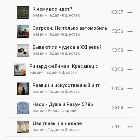
К чему все идет?
1:00:37
раввин Гедалия Шестак
Ситроен. Не только автомобиль
50:56
раввин Гедалия Шестак
Бывают ли чудеса в XXI веке?
52:50
раввин Гедалия Шестак
Ричард Фейнман. Красавец с нобелем
1:00:50
раввин Гедалия Шестак
Раввин и искусственный интеллект
1:04:56
раввин Гедалия Шестак
Насо - Душа и Разум 5786
35:08
раввин Акива Гаврилин
Две главы на неделе
54:01
раввин Гедалия Шестак