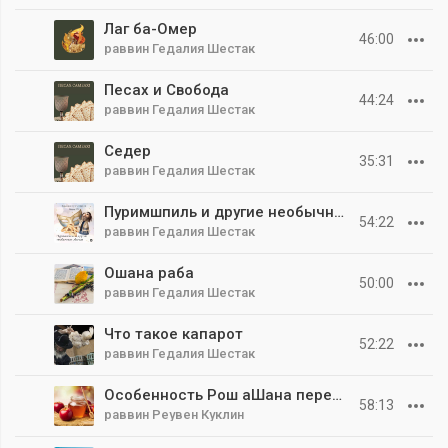
Лаг ба-Омер
46:00
раввин Гедалия Шестак
Песах и Свобода
44:24
раввин Гедалия Шестак
Седер
35:31
раввин Гедалия Шестак
Пуримшпиль и другие необычные обычаи
54:22
раввин Гедалия Шестак
Ошана раба
50:00
раввин Гедалия Шестак
Что такое капарот
52:22
раввин Гедалия Шестак
Особенность Рош аШана перед приходом Машиаха
58:13
раввин Реувен Куклин