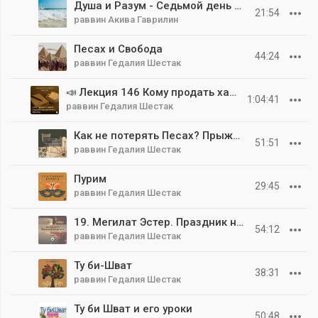
Душа и Разум - Седьмой день Песаха - Пройти через море 5785
21:54
раввин Акива Гаврилин
Песах и Свобода
44:24
раввин Гедалия Шестак
📣 Лекция 146 Кому продать хамец? Секреты праздничного бизнеса
1:04:41
раввин Гедалия Шестак
Как не потерять Песах? Прыжок во времени
51:51
раввин Гедалия Шестак
Пурим
29:45
раввин Гедалия Шестак
19. Мегилат Эстер. Праздник на все времена
54:12
раввин Гедалия Шестак
Ту би-Шват
38:31
раввин Гедалия Шестак
Ту би Шват и его уроки
50:48