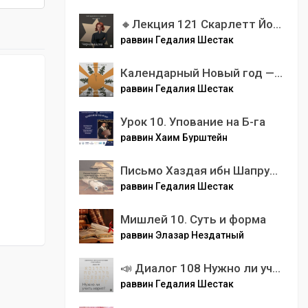
🔸Лекция 121 Скарлетт Йоханссон. Черная вдова
раввин Гедалия Шестак
Календарный Новый год — от Адама до Байдена
раввин Гедалия Шестак
Урок 10. Упование на Б-га
раввин Хаим Бурштейн
Письмо Хаздая ибн Шапрута хазарскому царю Йосефу Часть 9. Хазарские цари от Овадьи до Йосефа
раввин Гедалия Шестак
Мишлей 10. Суть и форма
раввин Элазар Нездатный
📣 Диалог 108 Нужно ли учить иврит?
раввин Гедалия Шестак