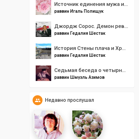
Источник единения мужа и жены
раввин Игаль Полищук
Джордж Сорос. Демон революции
раввин Гедалия Шестак
История Стены плача и Храмовой горы.
раввин Гедалия Шестак
Седьмая беседа о четырнадцатой мине второй главы трактатата Пиркей Авот.mp3
раввин Шмуэль Азимов
Недавно прослушал