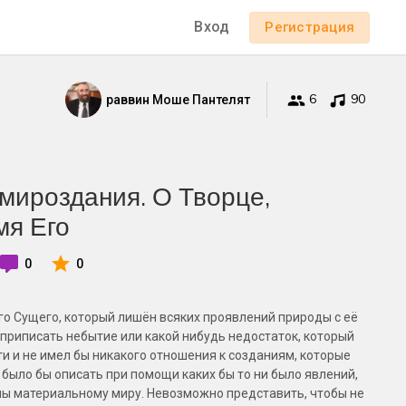
Вход
Регистрация
6
90
раввин Моше Пантелят
 мироздания. О Творце,
мя Его
0
0
го Сущего, который лишён всяких проявлений природы с её
приписать небытие или какой нибудь недостаток, который
и и не имел бы никакого отношения к созданиям, которые
 было бы описать при помощи каких бы то ни было явлений,
ны материальному миру. Невозможно представить, чтобы не