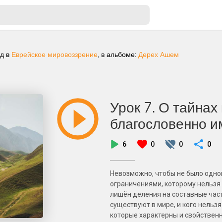
ад
в
Еврейское мировоззрение
, в альбоме:
Дерех Ашем
Урок 7. О тайнах
благословенно и
6
0
0
0
Невозможно, чтобы не было одно
ограничениями, которому нельзя 
лишён деления на составные част
существуют в мире, и кого нельзя
которые характерны и свойствен