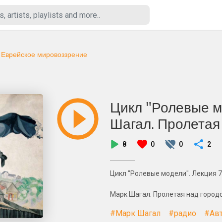
n
Еврейское мировоззрение
Цикл "Ролевые м
Шагал. Пролетая
8
0
0
2
Цикл "Ролевые модели". Лекция 7
Марк Шагал. Пролетая над город
#Марк Шагал
#радио
#Авт