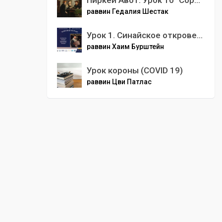
Пиркей Авот. Урок 10 "Сорокалетия Гиляля".
раввин Гедалия Шестак
Урок 1. Синайское откровение
раввин Хаим Бурштейн
Урок короны (COVID 19)
раввин Цви Патлас
00
:
00