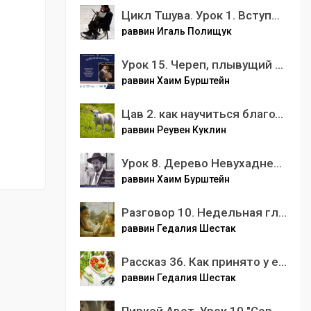
Цикл Тшува. Урок 1. Вступление.
раввин Игаль Полищук
Урок 15. Череп, плывущий по реке времени
раввин Хаим Бурштейн
Цав 2. как научиться благодарности.mp3
раввин Реувен Куклин
Урок 8. Дерево Невухаднецара
раввин Хаим Бурштейн
Разговор 10. Недельная глава Ваэтханан. Мудрость одного слова.
раввин Гедалия Шестак
Рассказ 36. Как принято у евреев относиться к своему здоровью. Все тайны и секреты еврейского здорового образа жизни.
раввин Гедалия Шестак