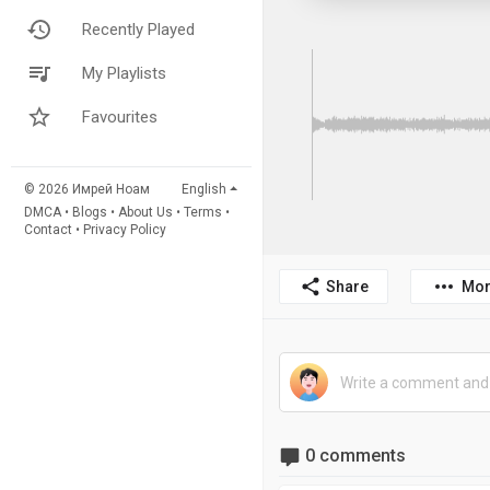
Recently Played
My Playlists
Favourites
© 2026 Имрей Ноам
English
DMCA
•
Blogs
•
About Us
•
Terms
•
Contact
•
Privacy Policy
Share
Mor
0 comments