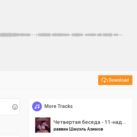
Download
More Tracks
Четвертая беседа - 11-надцатая и 12-надцатая мишнает.mp3
раввин Шмуэль Азимов