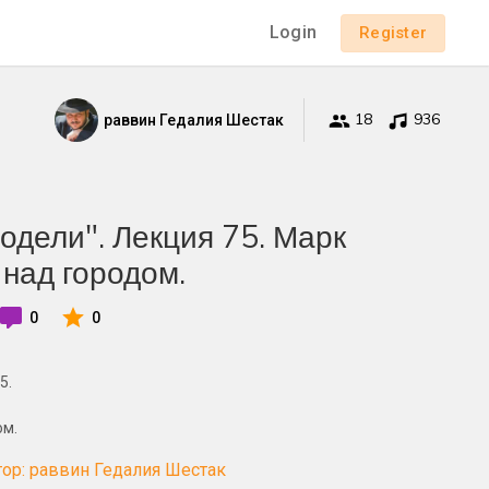
Login
Register
18
936
раввин Гедалия Шестак
одели". Лекция 75. Марк
 над городом.
0
0
5.
ом.
ор: раввин Гедалия Шестак