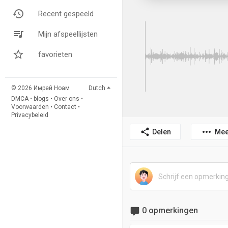
Recent gespeeld
Mijn afspeellijsten
favorieten
© 2026 Имрей Ноам
Dutch
DMCA
•
blogs
•
Over ons
•
Voorwaarden
•
Contact
•
Privacybeleid
Delen
Mee
0 opmerkingen