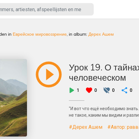
eden
in
Еврейское мировоззрение
, in album:
Дерех Ашем
Урок 19. О тайна
человеческом
1
0
0
0
"И вот что ещё необходимо знать
не такое, каким мы видим и разли
#Дерех Ашем
#Автор: рав