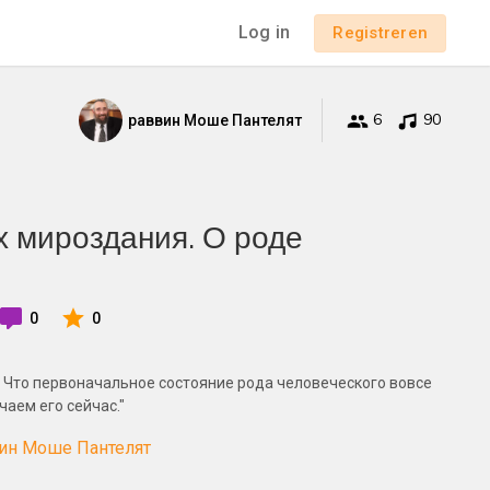
Log in
Registreren
6
90
раввин Моше Пантелят
х мироздания. О роде
0
0
. Что первоначальное состояние рода человеческого вовсе
чаем его сейчас."
вин Моше Пантелят