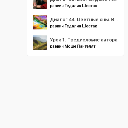
раввин Гедалия Шестак
Диалог 44. Цветные сны. Все о сновидениях и толковании их.
раввин Гедалия Шестак
Урок 1. Предисловие автора
раввин Моше Пантелят
00
:
00