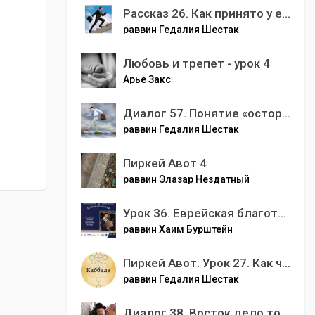
Рассказ 26. Как принято у евреев делать карьеру . Все тайны и секреты еврейского карьеризма .
раввин Гедалия Шестак
Любовь и трепет - урок 4
Арье Закс
Диалог 57. Понятие «осторожность». Еврейское определение. Практические советы.
раввин Гедалия Шестак
Пиркей Авот 4
раввин Элазар Нездатный
Урок 36. Еврейская благотворительность
раввин Хаим Бурштейн
Пиркей Авот. Урок 27. Как чистый воздух способствует забыванию каббалы ?
раввин Гедалия Шестак
Диалог 38. Восток дело тонкое. Иудаизм и восточные учения.