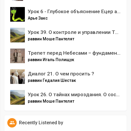
Урок 6 - Глубокое объяснение Ецер аРа, методы работы с ним
Арье Закс
Урок 39. О контроле и управлении Творца. Общее описание провидения Творца
раввин Моше Пантелят
Трепет перед Небесами – фундамент еврейского дома
раввин Игаль Полищук
Диалог 21. О чем просить ?
раввин Гедалия Шестак
Урок 26. О тайнах мироздания. О состоянии человека в этом мире
раввин Моше Пантелят
Recently Listened by