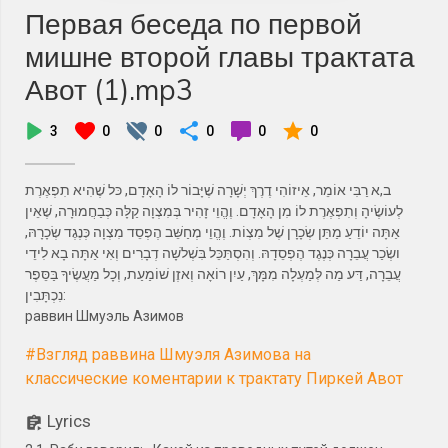
Первая беседа по первой
мишне второй главы трактата
Авот (1).mp3
3
0
0
0
0
0
ב,א רַבִּי אוֹמֵר, אֵיזוֹהִי דֶרֶךְ יְשָׁרָה שֶׁיָּבוֹר לוֹ הָאָדָם, כּל שֶׁהִיא תִפְאֶרֶת
לְעוֹשֶׂיהָ וְתִפְאֶרֶת לוֹ מִן הָאָדָם. וֶהֱוֵי זָהִיר ‏בְּמִצְוָה קַלָּה כְּבַחֲמוּרָה, שֶׁאֵין
אַתָּה יוֹדֵעַ מַתַּן שְׂכָרָן שֶׁל מִצְוֹת. וֶהֱוֵי מְחַשֵּׁב הֶפְסֵד מִצְוָה כְּנֶגֶד שְׂכָרָהּ,
ושְׂכַר ‏עֲבֵרָה כְּנֶגֶד הֶפְסֵדָהּ. וְהִסְתַּכֵּל בִּשְׁלשָׁה דְבָרִים וְאִי אַתָּה בָא לִידֵי
עֲבֵרָה, דַּע מַה לְּמַעְלָה מִמָּךְ, עַיִן רוֹאָה וְאזֶן ‏שׁוֹמַעַת, וְכָל מַעֲשֶׂיךָ בַּסֵּפֶר
נִכְתָּבִין:
раввин Шмуэль Азимов
#Взгляд раввина Шмуэля Азимова на
классические коментарии к трактату Пиркей Авот
Lyrics