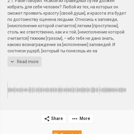
2.1. Раби говорил: «Какой из праведных путей должен
избрать для себя человек? Любой из тех, на которых он
сможет проявить красоту [своей души], и красота эта будет
по достоинству оценена людьми. Относись к заповеди,
[неисполнение которой считается] легким [проступком],
столь же ответственно, как и к той, [неисполнение которой
считается] тяжким [грехом], – ибо тебе не дано знать,
каково вознаграждение за [исполнение] заповедей. И
соотнеси ущерб, [который ты понесешь из-за
неисполнения] заповеди, с наградой [за следование ей], а
Read more
награду [за воздержание] от греха – с ущербом, который
ты понесешь, [если совершишь его]. Помни о трех вещах, и
ты не согрешишь: знай, что над тобой – око зоркое и ухо
чуткое, а все поступки твои записываются в книгу».
Share
More