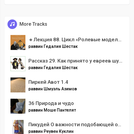
More Tracks
🔸Лекция 88. Цикл «Ролевые модели» Джонос Солк и Альберт Сейбин. Спасшие мир от полиомиелита.
раввин Гедалия Шестак
Рассказ 29. Как принято у евреев шутить. Часть 2. Все тайны и секреты еврейских анекдотов от Гершеля Острополера до сегодняшнего дня. 😂
раввин Гедалия Шестак
Пиркей Авот 1.4
раввин Шмуэль Азимов
36 Природа и чудо
раввин Моше Пантелят
Пикудей О важности подобающей одежды.mp3
раввин Реувен Куклин