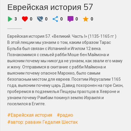
Еврейская история 57
3
0
0
0
0
0
Еврейская история 57. «Великий. Часть I» (1135-1165 гг )
В этой лекции мы узнаем о том, каким образом Тарас
Бульба был связан с Испанией и Игилом 12 века.
Познакомимся с семьей рабби Моше бен Маймона и
выясним почему мы никогда не узнаем, как звали его маму
и жену. Отправимся в скитание с рабби Маймона и
выясним почему опасное Марокко, было самым
безопасным местом для евреев. Посетим Иерусалим 1165
года, выясним почему царь Давид похоронен на горе Сион,
проберемся в подземелья Пещеры праотцов в Хевроне и
узнаем почему Рамбам покинул землю Израиля и
поселился в Египте.
#Еврейская история
#радио
#автор: раввин Гедалия Шестак