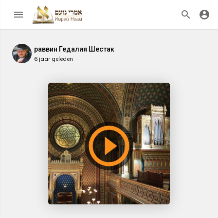
раввин Гедалия Шестак
6 jaar geleden