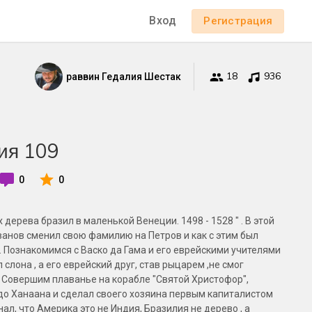
Вход
Регистрация
18
936
раввин Гедалия Шестак
ия 109
0
0
 дерева бразил в маленькой Венеции. 1498 - 1528 " . В этой
анов сменил свою фамилию на Петров и как с этим был
. Познакомимся с Васко да Гама и его еврейскими учителями
 слона , а его еврейский друг, став рыцарем ,не смог
 Совершим плаванье на корабле "Святой Христофор",
до Ханаана и сделал своего хозяина первым капиталистом
ал, что Америка это не Индия, Бразилия не дерево , а