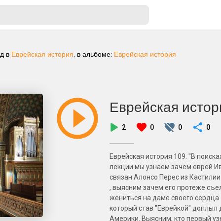
ад
в
Еврейская история
, в альбоме:
Еврейская история
Еврейская истор
2
0
0
0
Еврейская история 109. "В поисках
лекции мы узнаем зачем еврей Ив
связан Алонсо Перес из Кастилии
, выясним зачем его протеже съел
жениться на даме своего сердца.
который став "Еврейкой" доплыл 
Америки. Выясним, кто первый узн