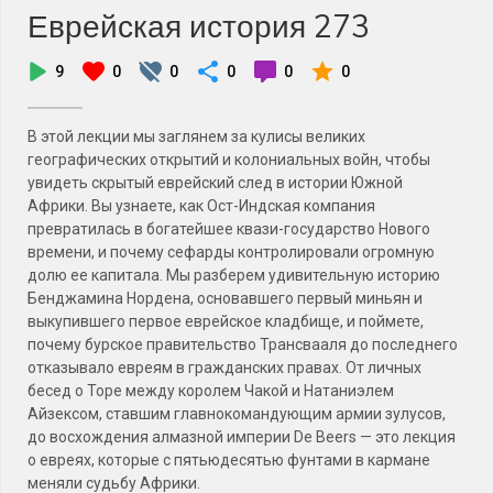
Еврейская история 273
9
0
0
0
0
0
В этой лекции мы заглянем за кулисы великих
географических открытий и колониальных войн, чтобы
увидеть скрытый еврейский след в истории Южной
Африки. Вы узнаете, как Ост-Индская компания
превратилась в богатейшее квази-государство Нового
времени, и почему сефарды контролировали огромную
долю ее капитала. Мы разберем удивительную историю
Бенджамина Нордена, основавшего первый миньян и
выкупившего первое еврейское кладбище, и поймете,
почему бурское правительство Трансвааля до последнего
отказывало евреям в гражданских правах. От личных
бесед о Торе между королем Чакой и Натаниэлем
Айзексом, ставшим главнокомандующим армии зулусов,
до восхождения алмазной империи De Beers — это лекция
о евреях, которые с пятьюдесятью фунтами в кармане
меняли судьбу Африки.