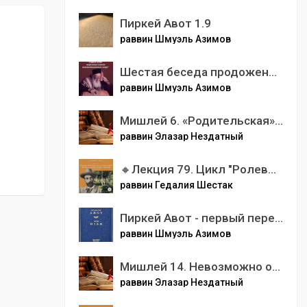
Пиркей Авот 1.9
раввин Шмуэль Азимов
Шестая беседа продожение пятой - коллективный Авраам своего времени из первых трех учеников рабби Йоханана.mp3
раввин Шмуэль Азимов
Мишлей 6. «Родительская» любовь
раввин Элазар Нездатный
🔸Лекция 79. Цикл "Ролевые модели" Сколько Левитана в русской культуре? Жизнь и судьба Исаака Левитана
раввин Гедалия Шестак
Пиркей Авот - первый перек - четвертая беседа.mp3
раввин Шмуэль Азимов
Мишлей 14. Невозможно объяснить мудрость, но можно направить по ее пути
раввин Элазар Нездатный