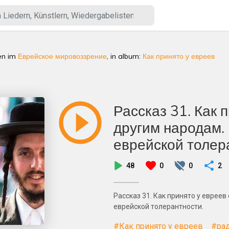
en
im
Еврейское мировоззрение
, in album:
Как принято у евреев
Рассказ 31. Как 
другим народам.
еврейской толер
48
0
0
2
Рассказ 31. Как принято у евреев
еврейской толерантности.
#Как принято у евреев
#ра