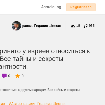
Anmeldung
Registrieren
18
936
раввин Гедалия Шестак
принято у евреев относиться к
 Все тайны и секреты
антности.
0
0
 относиться к другим народам. Все тайны и секреты
дио
#Автор: раввин Гедалия Шестак