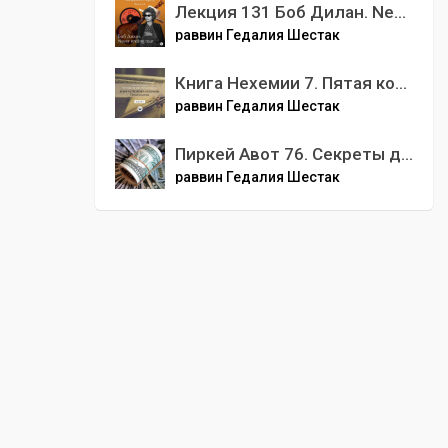
Лекция 131 Боб Дилан. Never ending tour
раввин Гедалия Шестак
Книга Нехемии 7. Пятая колонна
раввин Гедалия Шестак
Пиркей Авот 76. Секреты духовного капитализма. Глава 5. Мишна 18-19.
раввин Гедалия Шестак
00
:
00