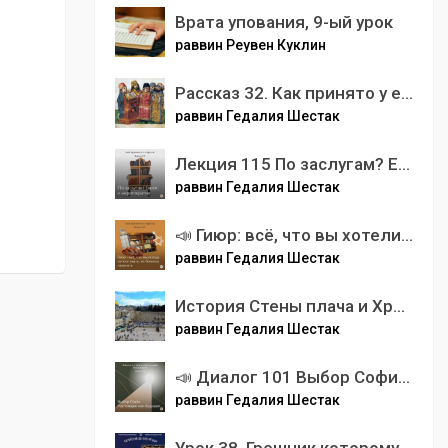
Врата упования, 9-ый урок
раввин Реувен Куклин
Рассказ 32. Как принято у евреев относиться к другим религиям. Все тайны и секреты межконфессиональных отношений.
раввин Гедалия Шестак
Лекция 115 По заслугам? Евреи и меритократия.
раввин Гедалия Шестак
📣 Гиюр: всё, что вы хотели знать, но боялись спросить
раввин Гедалия Шестак
История Стены плача и Храмовой горы.
раввин Гедалия Шестак
📣 Диалог 101 Выбор Софи. Настоящее или будущее.
раввин Гедалия Шестак