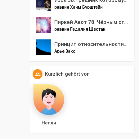
Урок 38. Грешник которому плохо
раввин Хаим Бурштейн
Пиркей Авот 78. Чёрным огнём по белому огню… Глава 5. Мишна 22. Глава 6. Мишна 1.
раввин Гедалия Шестак
Принцип относительности - урок 5 - канун 9 Ава
Арье Закс
Kürzlich gehört von
Нелли