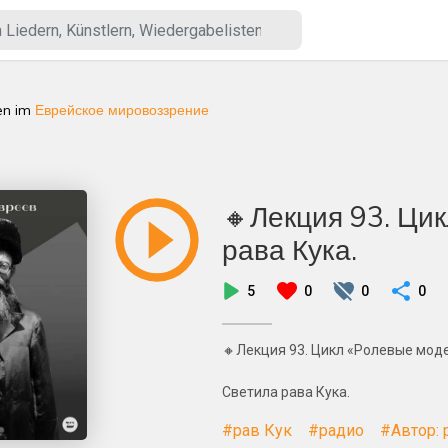
en
im
Еврейское мировоззрение
🔸Лекция 93. Ци
рава Кука.
5
0
0
0
🔸Лекция 93. Цикл «Ролевые мод
Светила рава Кука.
#рав Кук
#радио
#Автор: 