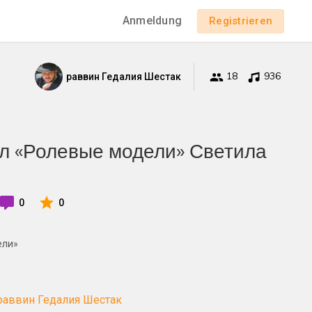
Anmeldung
Registrieren
18
936
раввин Гедалия Шестак
кл «Ролевые модели» Светила
0
0
ели»
раввин Гедалия Шестак