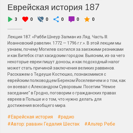
Еврейская история 187
3
0
0
0
0
0
Лекция 187. «Рабби Шнеур Залман из Ляд. Часть III.
Иоанновский равелин. 1772 — 1796 г.г.». В этой лекции мы
узнаем, почему Могилев охотился за заезжими резниками
и как Витебск стал хасидским городом. Выясним, из-за чего
некоторые евреи пишут доносы, и как подоходный налог
может стать причиной заключения великих раввинов.
Расскажем о Тедеуше Костюшко, познакомимся с
еврейским полководцем Береком Йоселевичем и о том, как
он воевал с Александром Суворовым. Посетим "Немое
заседание" в Гродно, поговорим о гражданских правах
евреев в Польше и о том, что нужно делать для
достижения всеобщего мира.
#Еврейская история
#радио
#Автор: раввин Гедалия Шестак
#Альтер Ребе