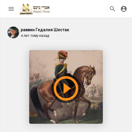
раввин Гедалия Шестак
4 лет тому назад