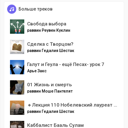
Больше треков
Свобода выбора
раввин Реувен Куклин
Сделка с Творцом?
раввин Гедалия Шестак
Галут и Геула - ещё Песах- урок 7
Арье Закс
01 Жизнь и смерть
раввин Моше Пантелят
🔸Лекция 110 Нобелевский лауреат Роберт Ауман. Конфликт в Газе глазами математики
раввин Гедалия Шестак
Каббалист Бааль Сулам