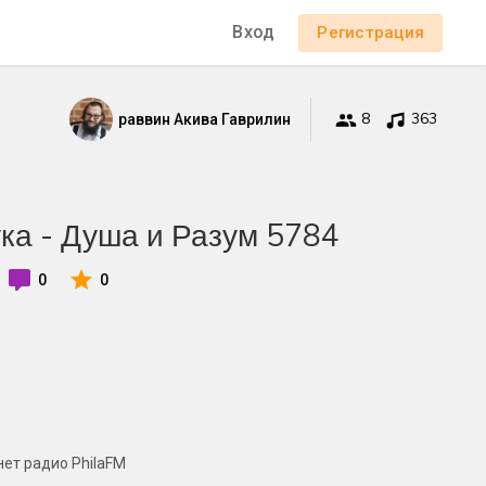
Вход
Регистрация
8
363
раввин Акива Гаврилин
ука - Душа и Разум 5784
0
0
ет радио PhilaFM