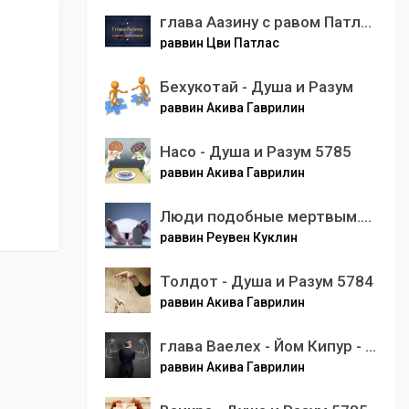
глава Аазину с равом Патласом
раввин Цви Патлас
Бехукотай - Душа и Разум
раввин Акива Гаврилин
Насо - Душа и Разум 5785
раввин Акива Гаврилин
Люди подобные мертвым.mp3
раввин Реувен Куклин
Толдот - Душа и Разум 5784
раввин Акива Гаврилин
глава Ваелех - Йом Кипур - Душа и Разум 5782
раввин Акива Гаврилин