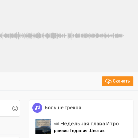
Скачать
Больше треков
📣 Недельная глава Итро
раввин Гедалия Шестак