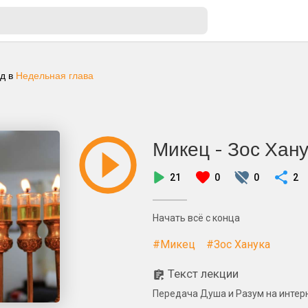
ад
в
Недельная глава
Микец - Зос Хан
21
0
0
2
Начать всё с конца
#Микец
#Зос Ханука
Текст лекции
Передача Душа и Разум на интерн