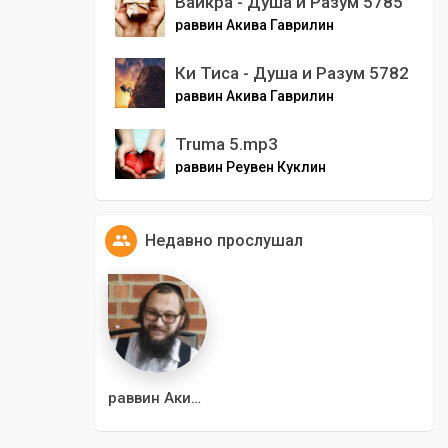
Ваикра - Душа и Разум 5785
раввин Акива Гаврилин
Ки Тиса - Душа и Разум 5782
раввин Акива Гаврилин
Truma 5.mp3
раввин Реувен Куклин
Недавно прослушал
раввин Акива Гаврилин