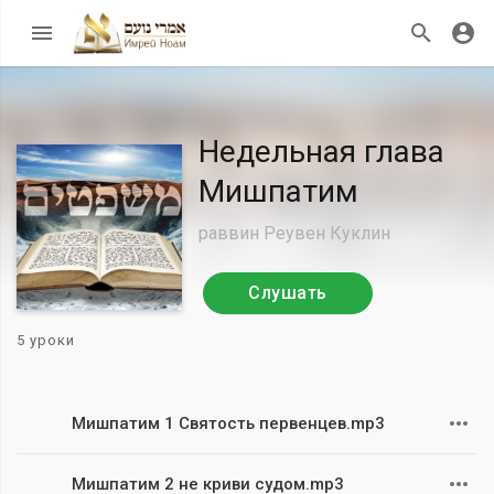
Недельная глава
Мишпатим
раввин Реувен Куклин
Слушать
5 уроки
Мишпатим 1 Святость первенцев.mp3
Мишпатим 2 не криви судом.mp3