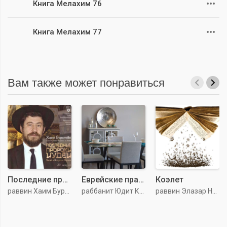
Книга Мелахим 76
Книга Мелахим 77
Вам также может понравиться
Последние пророки Иудеи
Еврейские праздники
Коэлет
раввин Хаим Бурштейн
раббанит Юдит Куклин
раввин Элазар Нездатный