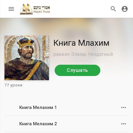
Книга Млахим
раввин Элазар Нездатный
Слушать
77 уроки
Книга Мелахим 1
Книга Мелахим 2