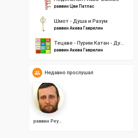
раввин Цви Патлас
Шмот - Душа и Разум
раввин Акива Гаврилин
Тецаве - Пурим Катан - Душа и Разум 5784
раввин Акива Гаврилин
Недавно прослушал
раввин Реувен Куклин