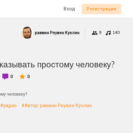
Вход
Регистрация
9
140
раввин Реувен Куклин
казывать простому человеку?
0
0
ому человеку?
#радио
#Автор: раввин Реувен Куклин