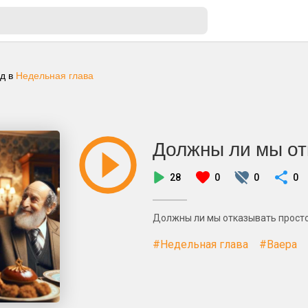
ад
в
Недельная глава
Должны ли мы от
28
0
0
0
Должны ли мы отказывать прост
#Недельная глава
#Ваера