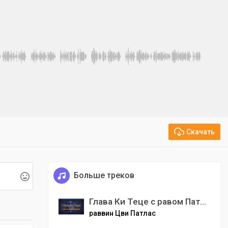
Скачать
Больше треков
Глава Ки Теце с равом Патласом
раввин Цви Патлас