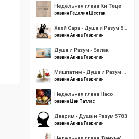
Недельная глава Ки Теце
раввин Гедалия Шестак
Хаей Сара - Душа и Разум 5783
раввин Акива Гаврилин
Душа и Разум - Балак
раввин Акива Гаврилин
Мишпатим - Душа и Разум 5782
раввин Акива Гаврилин
Недельная глава Насо
раввин Цви Патлас
Дварим - Душа и Разум 5783
раввин Акива Гаврилин
Недельная глава 'Ваихье'