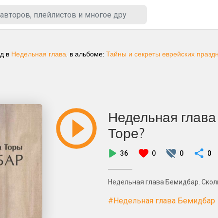
ад
в
Недельная глава
, в альбоме:
Тайны и секреты еврейских праздн
Недельная глава 
Торе?
36
0
0
0
Недельная глава Бемидбар. Сколь
#Недельная глава Бемидбар