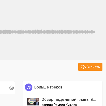
Скачать
Больше треков
Обзор недельной главы Вайеце | раввин Реувен Куклин
раввин Реувен Куклин