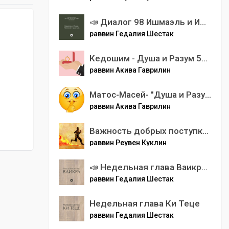
📣 Диалог 98 Ишмаэль и Ицхак. Похожие и разные.
раввин Гедалия Шестак
Кедошим - Душа и Разум 5782
раввин Акива Гаврилин
Матос-Масей- "Душа и Разум" 5783
раввин Акива Гаврилин
Важность добрых поступков
раввин Реувен Куклин
📣 Недельная глава Ваикра. Случайностей не бывает
раввин Гедалия Шестак
Недельная глава Ки Теце
раввин Гедалия Шестак