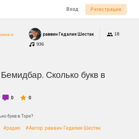
Вход
Регистрация
18
раввин Гедалия Шестак
иков и
936
Бемидбар. Сколько букв в
0
0
ко букв в Торе?
#радио
#Автор: раввин Гедалия Шестак