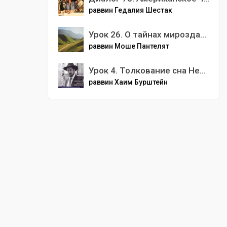
раввин Гедалия Шестак
Урок 26. О тайнах мироздания. О состоянии человека в этом мире
раввин Моше Пантелят
Урок 4. Толкование сна Невухаднецара
раввин Хаим Бурштейн
00
:
00