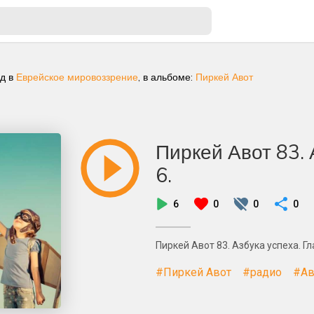
ад
в
Еврейское мировоззрение
, в альбоме:
Пиркей Авот
Пиркей Авот 83. 
6.
6
0
0
0
Пиркей Авот 83. Азбука успеха. Гл
#Пиркей Авот
#радио
#Ав