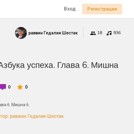
Вход
Регистрация
18
936
раввин Гедалия Шестак
Азбука успеха. Глава 6. Мишна
0
0
ава 6. Мишна 6.
тор: раввин Гедалия Шестак