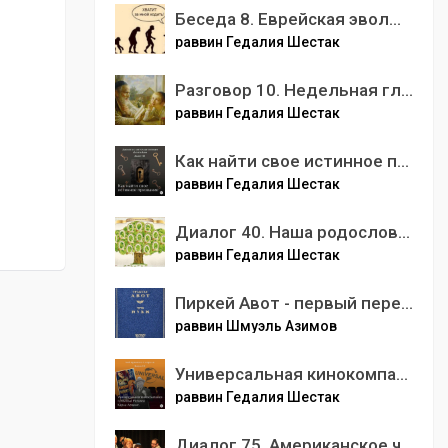
Беседа 8. Еврейская эволюция.
раввин Гедалия Шестак
Разговор 10. Недельная глава Ваэтханан. Мудрость одного слова.
раввин Гедалия Шестак
Как найти свое истинное призвание?
раввин Гедалия Шестак
Диалог 40. Наша родословная.
раввин Гедалия Шестак
Пиркей Авот - первый перек - вторая беседа.mp3
раввин Шмуэль Азимов
Универсальная кинокомпания (Universal Pictures) Карла Леммле
раввин Гедалия Шестак
Диалог 75. Американское чудо - реформистский иудаизм. 😳