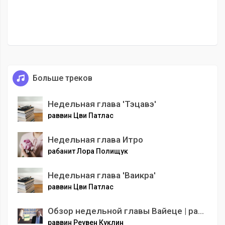
Больше треков
Недельная глава 'Тэцавэ'
раввин Цви Патлас
Недельная глава Итро
рабанит Лора Полищук
Недельная глава 'Ваикра'
раввин Цви Патлас
Обзор недельной главы Вайеце | раввин Реувен Куклин
раввин Реувен Куклин