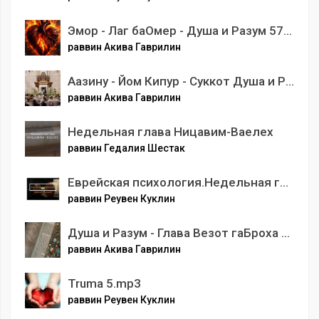
Эмор - Лаг баОмер - Душа и Разум 5785
раввин Акива Гаврилин
Аазину - Йом Кипур - Суккот Душа и Разум 5786
раввин Акива Гаврилин
Недельная глава Ницавим-Ваелех
раввин Гедалия Шестак
Еврейская психология.Недельная глава Масей
раввин Реувен Куклин
Душа и Разум - Глава Везот гаБроха и Симхат Тора
раввин Акива Гаврилин
Truma 5.mp3
раввин Реувен Куклин