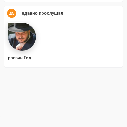
Недавно прослушал
раввин Гедалия Шестак