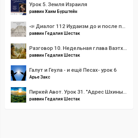
Урок 5. Земля Израиля
раввин Хаим Бурштейн
📣 Диалог 112 Иудаизм до и после принятия Торы на горе Синай
раввин Гедалия Шестак
Разговор 10. Недельная глава Ваэтханан. Мудрость одного слова.
раввин Гедалия Шестак
Галут и Геула - и ещё Песах- урок 6
Арье Закс
Пиркей Авот. Урок 31. "Адрес Шхины не подскажете ?"
раввин Гедалия Шестак