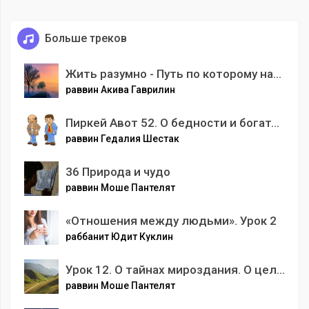
Больше треков
Жить разумно - Путь по которому нас ведут
раввин Акива Гаврилин
Пиркей Авот 52. О бедности и богатстве. Глава IV. Мишна 8-9
раввин Гедалия Шестак
36 Природа и чудо
раввин Моше Пантелят
«Отношения между людьми». Урок 2
раббанит Юдит Куклин
Урок 12. О тайнах мироздания. О цели Творения
раввин Моше Пантелят