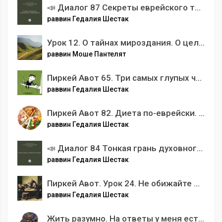
📣 Диалог 87 Секреты еврейского традиционного образования
раввин Гедалия Шестак
Урок 12. О тайнах мироздания. О цели Творения
раввин Моше Пантелят
Пиркей Авот 65. Три самых глупых человеческих недостка.
раввин Гедалия Шестак
Пиркей Авот 82. Диета по-еврейски. 🍰 Глава 6. Мишна 4-6.
раввин Гедалия Шестак
📣 Диалог 84 Тонкая грань духовного подъема или можно ли простому человеку достичь уровень праведника?
раввин Гедалия Шестак
Пиркей Авот. Урок 24. Не обижайте мудрецов
раввин Гедалия Шестак
Жить разумно. На ответы у меня есть Вопросы