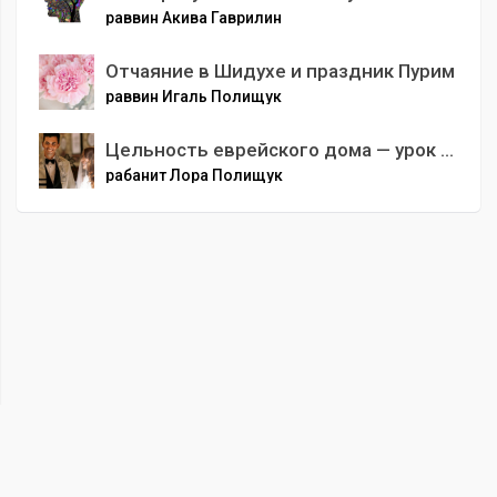
раввин Акива Гаврилин
Отчаяние в Шидухе и праздник Пурим
раввин Игаль Полищук
Цельность еврейского дома — урок 8 — Любить себя, чтобы любить других
рабанит Лора Полищук
00
:
00
/
00
:
00