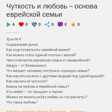
Чуткость и любовь – основа
еврейской семьи
6
0
0
0
0
0
Урок № 4
Содержание урока:
Как подготовиться к семейной жизни?
Как можно стать единой плотью с женой?
Чем отличается еврейская семья от нееврейской?
Шидух – от Всевышнего.
Что мешает человеку построить хорошую семью?
Как научиться жить с другими людьми под одной крышей?
Как научиться чуткости?
Важна ли любовь в еврейской семье?
Кто любит – тот прощает и терпит.
Можно ли жениться без любви, но «по расчету»?
Что такое любовь?
#Автор: раввин Игаль Полищук
#Шидух