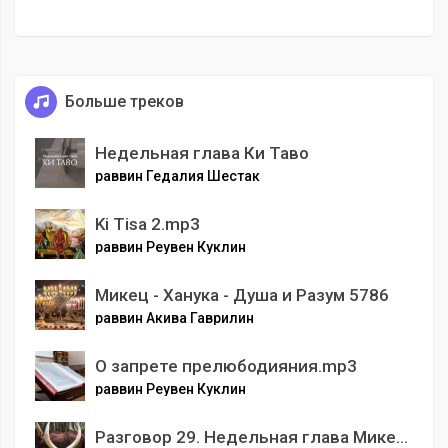
Больше треков
Недельная глава Ки Таво
раввин Гедалия Шестак
Ki Tisa 2.mp3
раввин Реувен Куклин
Микец - Ханука - Душа и Разум 5786
раввин Акива Гаврилин
О запрете прелюбодияния.mp3
раввин Реувен Куклин
Разговор 29. Недельная глава Микец. Уроки Йосефа.