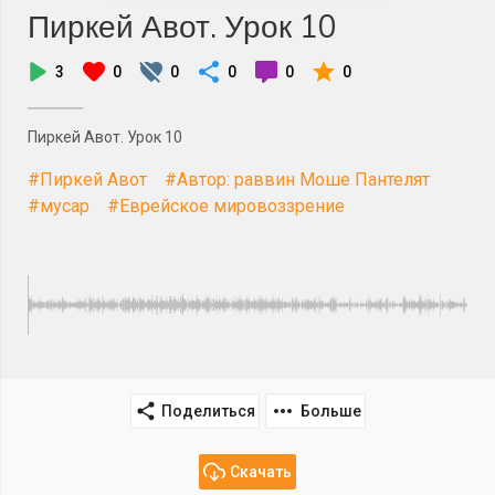
Пиркей Авот. Урок 10
3
0
0
0
0
0
Пиркей Авот. Урок 10
#Пиркей Авот
#Автор: раввин Моше Пантелят
#мусар
#Еврейское мировоззрение
Поделиться
Больше
Скачать