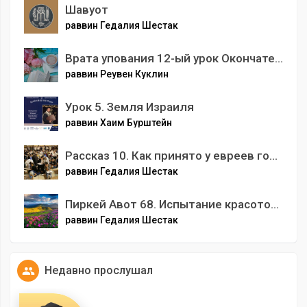
Шавуот
раввин Гедалия Шестак
Врата упования 12-ый урок Окончательный
раввин Реувен Куклин
Урок 5. Земля Израиля
раввин Хаим Бурштейн
Рассказ 10. Как принято у евреев голодать. Все традиции и секреты еврейского поста.
раввин Гедалия Шестак
Пиркей Авот 68. Испытание красотой. (Глава 5. Мишна 3-4).
раввин Гедалия Шестак
Недавно прослушал