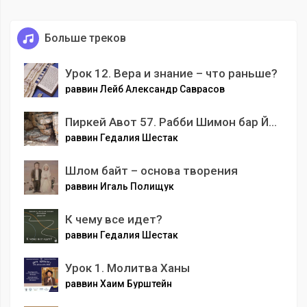
Больше треков
Урок 12. Вера и знание – что раньше?
раввин Лейб Александр Саврасов
Пиркей Авот 57. Рабби Шимон бар Йохай
раввин Гедалия Шестак
Шлом байт – основа творения
раввин Игаль Полищук
К чему все идет?
раввин Гедалия Шестак
Урок 1. Молитва Ханы
раввин Хаим Бурштейн