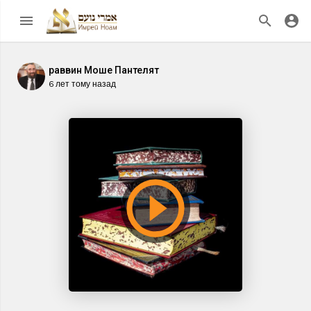
раввин Моше Пантелят
6 лет тому назад