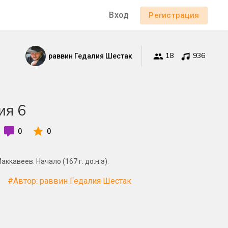
Вход
Регистрация
18
936
раввин Гедалия Шестак
ия 6
0
0
ккавеев. Начало (167 г. до.н.э).
#Автор: раввин Гедалия Шестак