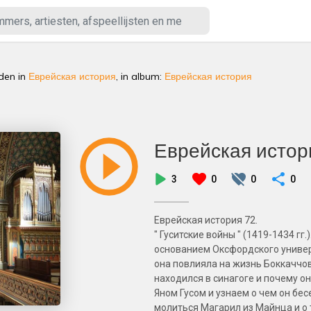
eden
in
Еврейская история
, in album:
Еврейская история
Еврейская истор
3
0
0
0
Еврейская история 72.
" Гуситские войны " (1419-1434 гг.
основанием Оксфордского универс
она повлияла на жизнь Боккаччо
находился в синагоге и почему о
Яном Гусом и узнаем о чем он бе
молиться Магарил из Майнца и о 