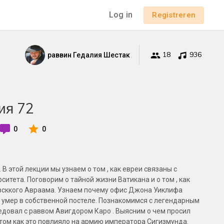
Log in
Registreren
18
936
раввин Гедалия Шестак
ия 72
0
0
). В этой лекции мы узнаем о том , как евреи связаны с
итета. Поговорим о тайной жизни Ватикана и о том , как
всккого Авраама. Узнаем почему офис Джона Уиклифа
н умер в собственной постеле. Познакомимся с легендарным
седовал с раввом Авигдором Каро . Выясним о чем просил
том как это повлияло на армию императора Сигизмунда.