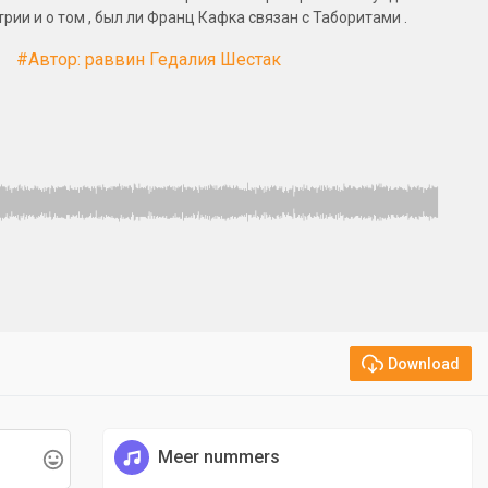
ии и о том , был ли Франц Кафка связан с Таборитами .
#Автор: раввин Гедалия Шестак
Download
Meer nummers