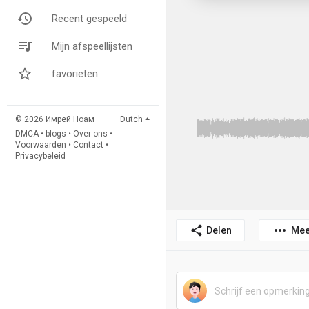
Recent gespeeld
Mijn afspeellijsten
favorieten
© 2026 Имрей Ноам
Dutch
DMCA
•
blogs
•
Over ons
•
Voorwaarden
•
Contact
•
Privacybeleid
Delen
Mee