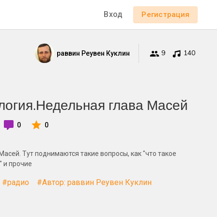
Вход
Регистрация
9
140
раввин Реувен Куклин
логия.Недельная глава Масей
0
0
асей. Тут поднимаются такие вопросы, как "что такое
" и прочие
#радио
#Автор: раввин Реувен Куклин