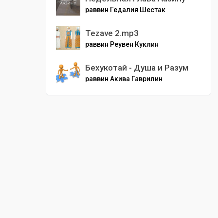
раввин Гедалия Шестак
Tezave 2.mp3
раввин Реувен Куклин
Бехукотай - Душа и Разум
раввин Акива Гаврилин
00
:
00