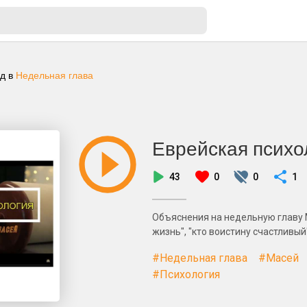
ад
в
Недельная глава
Еврейская психо
43
0
0
1
Объяснения на недельную главу М
жизнь", "кто воистину счастливый
#Недельная глава
#Масей
#Психология