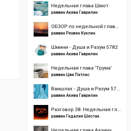
Недельная глава Шмот
раввин Акива Гаврилин
ОБЗОР по недельной главе ХУКАТ
раввин Реувен Куклин
Шмини - Душа и Разум 5782
раввин Акива Гаврилин
Недельная глава 'Трума'
раввин Цви Патлас
Ваишлах - Душа и Разум 5786
раввин Акива Гаврилин
Разговор 38. Недельная глава Ваикра. Случайностей не бывает
раввин Гедалия Шестак
Недельная глава Аазину