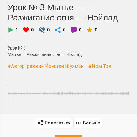
Урок № 3 Мытье —
Разжигание огня — Нойлад
1
0
0
0
0
0
Урок № 3
Мытье — Разжигание огня — Нойлад
#Автор: раввин Йонатан Шухман
#Йом Тов
Поделиться
Больше