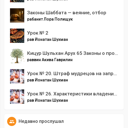
Законы Шаббата — веяние, отбор
рабанит Лора Полищук
Урок № 2
рав Йонатан Шухман
Кицур Шульхан Арух 65 Законы о процентах часть 5
раввин Акива Гаврилин
Урок № 20. Штраф мудрецов на запрещенное в Шаббат действие
рав Йонатан Шухман
Урок № 26. Характеристики владений «кармелит» и «маком птур»
рав Йонатан Шухман
Недавно прослушал