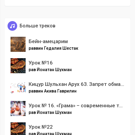
Больше треков
Бейн-амецарим
раввин Гедалия Шестак
Урок №16
рав Йонатан Шухман
Кицур Шульхан Арух 63. Запрет обманывать и обижать
раввин Акива Гаврилин
Урок № 16. «Грама» – современные технологии
рав Йонатан Шухман
Урок №22
рав Йонатан Шухман