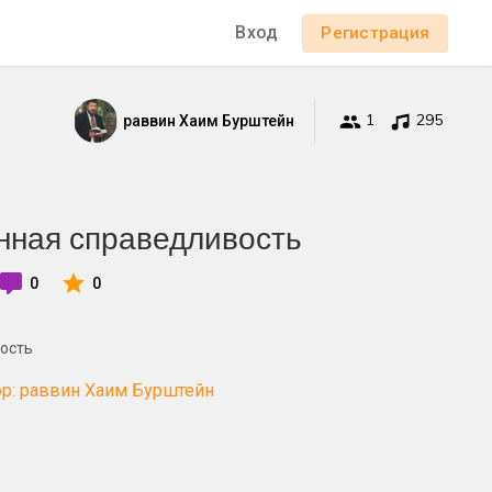
Вход
Регистрация
1
295
раввин Хаим Бурштейн
енная справедливость
0
0
вость
р: раввин Хаим Бурштейн