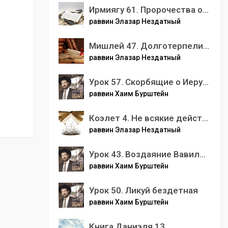
Ирмиягу 61. Пророчества об окружающих народах
раввин Элазар Нездатный
Мишлей 47. Долготерпеливый лучше богатыря, владеющий собою лучше завоевателя города
раввин Элазар Нездатный
Урок 57. Скорбящие о Иерусалиме
раввин Хаим Бурштейн
Коэлет 4. Не всякие действия доставляют радость
раввин Элазар Нездатный
Урок 43. Воздаяние Вавилону
раввин Хаим Бурштейн
Урок 50. Ликуй бездетная
раввин Хаим Бурштейн
Книга Даниэля 13