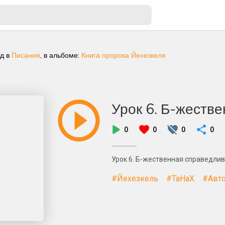
ад
в
Писания
, в альбоме:
Книга пророка Йехезкеля
Урок 6. Б-жеств
0
0
0
0
Урок 6. Б-жественная справедли
#Йехезкель
#ТаНаХ
#Авто