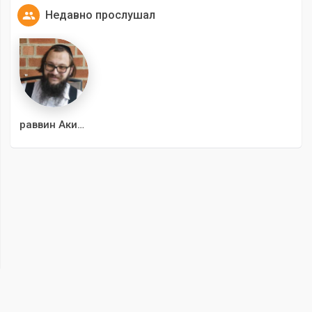
Недавно прослушал
раввин Акива Гаврилин
00
:
00
/
00
:
00