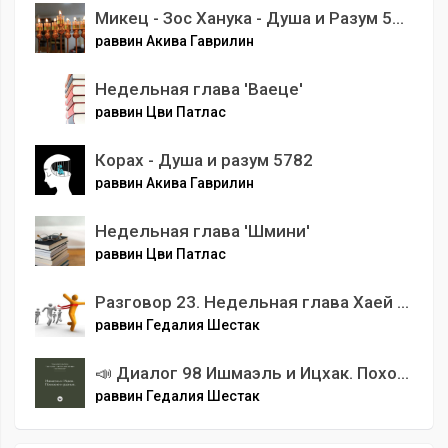
Микец - Зос Ханука - Душа и Разум 5784
раввин Акива Гаврилин
Недельная глава 'Ваеце'
раввин Цви Патлас
Корах - Душа и разум 5782
раввин Акива Гаврилин
Недельная глава 'Шмини'
раввин Цви Патлас
Разговор 23. Недельная глава Хаей Сара. Как не упустить свой шанс .
раввин Гедалия Шестак
📣 Диалог 98 Ишмаэль и Ицхак. Похожие и разные.
раввин Гедалия Шестак