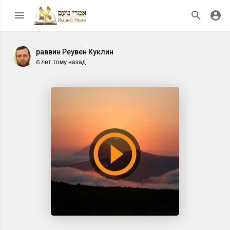
раввин Реувен Куклин
6 лет тому назад