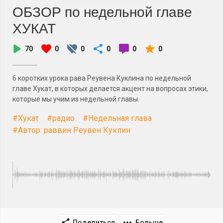
ОБЗОР по недельной главе
ХУКАТ
70
0
0
0
0
0
6 коротких урока рава Реувена Куклина по недельной
главе Хукат, в которых делается акцент на вопросах этики,
которые мы учим из недельной главы.
#Хукат
#радио
#Недельная глава
#Автор: раввин Реувен Куклин
Поделиться
Больше