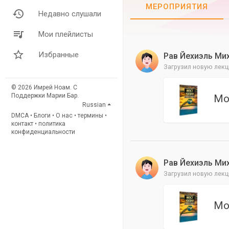
МЕРОПРИЯТИЯ
Недавно слушали
Мои плейлисты
Избранные
Рав Йехиэль Ми
Загрузил новую лекц
© 2026 Имрей Ноам. С
Поддержки Марии Бар.
Мо
Russian
DMCA
•
Блоги
•
О нас
•
термины
•
контакт
•
политика
конфиденциальности
Рав Йехиэль Ми
Загрузил новую лекц
Мо