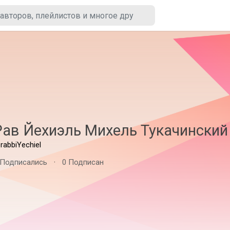
Рав Йехиэль Михель Тукачински
rabbiYechiel
 Подписались
·
0 Подписан