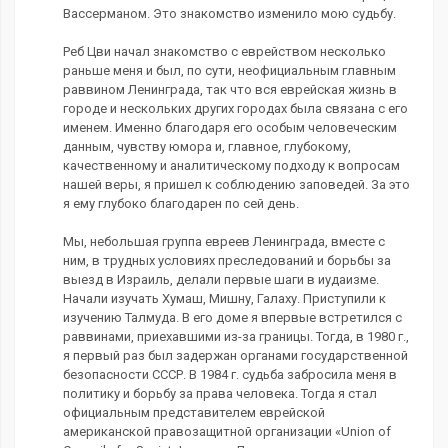
Вассерманом. Это знакомство изменило мою судьбу.
Реб Цви начал знакомство с еврейством несколько
раньше меня и был, по сути, неофициальным главным
раввином Ленинграда, так что вся еврейская жизнь в
городе и нескольких других городах была связана с его
именем. Именно благодаря его особым человеческим
данным, чувству юмора и, главное, глубокому,
качественному и аналитическому подходу к вопросам
нашей веры, я пришел к соблюдению заповедей. За это
я ему глубоко благодарен по сей день.
Мы, небольшая группа евреев Ленинграда, вместе с
ним, в трудных условиях преследований и борьбы за
выезд в Израиль, делали первые шаги в иудаизме.
Начали изучать Хумаш, Мишну, Галаху. Приступили к
изучению Талмуда. В его доме я впервые встретился с
раввинами, приехавшими из-за границы. Тогда, в 1980 г.,
я первый раз был задержан органами государственной
безопасности СССР. В 1984 г. судьба забросила меня в
политику и борьбу за права человека. Тогда я стал
официальным представителем еврейской
американской правозащитной организации «Union of