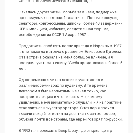
Councils for Soviet Jewery» в Ленинграде.
Началась другая жизнь: борьба за выезд, поддержка
преследуемых советской властью … Послы, консулы,
сенаторы, конгрессмены, шпионы, более 40 задержаний
КГБ и милицией, избиения, следственная тюрьма,
освобождение из СССР 1 Адара 1987 г.
Продолжить свой путь после приезда в Израиль в 1987
г. мне помогла встреча с раввином Элиэзером Кугелем.
Эта встреча оказала на меня большое влияние, и я
поступил учиться в ешиву. Учеба продолжалась более 5
лет.
Одновременно я читал лекции и участвовал в
различных семинарах по иудаизму. В те времена
лектором я был неопытным, не знал точно, как
построить лекцию и что сказать. Но, к моему
удивлению, меня внимательно слушали, и я на практике
стал учиться искусству оратора. С тех пор я прочел
тысячи лекций, ответил на десятки тысяч вопросов,
объехав почти все страны, где евреи говорят по-русски.
В 1992 г. я переехал в Беер Шеву, где открыл центр