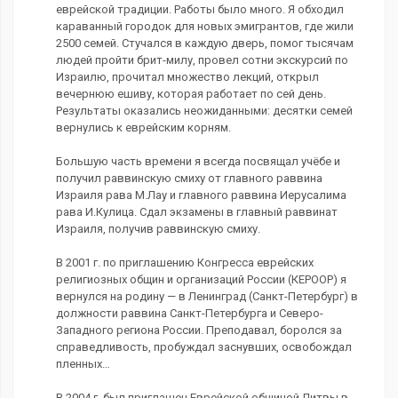
еврейской традиции. Работы было много. Я обходил
караванный городок для новых эмигрантов, где жили
2500 семей. Стучался в каждую дверь, помог тысячам
людей пройти брит-милу, провел сотни экскурсий по
Израилю, прочитал множество лекций, открыл
вечернюю ешиву, которая работает по сей день.
Результаты оказались неожиданными: десятки семей
вернулись к еврейским корням.
Большую часть времени я всегда посвящал учёбе и
получил раввинскую смиху от главного раввина
Израиля рава М.Лау и главного раввина Иерусалима
рава И.Кулица. Сдал экзамены в главный раввинат
Израиля, получив раввинскую смиху.
В 2001 г. по приглашению Конгресса еврейских
религиозных общин и организаций России (КЕРООР) я
вернулся на родину — в Ленинград (Санкт-Петербург) в
должности раввина Санкт-Петербурга и Северо-
Западного региона России. Преподавал, боролся за
справедливость, пробуждал заснувших, освобождал
пленных…
В 2004 г. был приглашен Еврейской общиной Литвы в