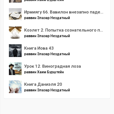
Ирмиягу 66. Вавилон внезапно падет и будет разбит
раввин Элазар Нездатный
Коэлет 2. Попытка сознательного подхода к жизни
раввин Элазар Нездатный
Книга Иова 43
раввин Элазар Нездатный
Урок 12. Виноградная лоза
раввин Хаим Бурштейн
Книга Даниэля 20
раввин Элазар Нездатный