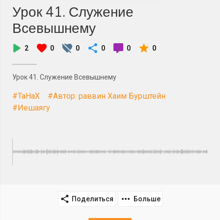
Урок 41. Служение
Всевышнему
2
0
0
0
0
0
Урок 41. Служение Всевышнему
#ТаНаХ
#Автор: раввин Хаим Бурштейн
#Иешаягу
Поделиться
Больше