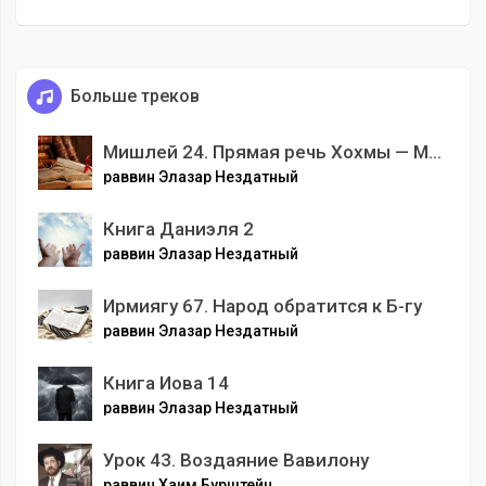
Больше треков
Мишлей 24. Прямая речь Хохмы — Мудрости
раввин Элазар Нездатный
Книга Даниэля 2
раввин Элазар Нездатный
Ирмиягу 67. Народ обратится к Б-гу
раввин Элазар Нездатный
Книга Иова 14
раввин Элазар Нездатный
Урок 43. Воздаяние Вавилону
раввин Хаим Бурштейн