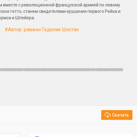
ем вместе с революционной французской армией по левому
ское гетто, станем свидетелями крушения первого Рейха и
ормса и Шпейера.
#Автор: раввин Гедалия Шестак
Скачать