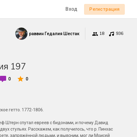
Вход
Регистрация
18
936
раввин Гедалия Шестак
ия 197
0
0
кое гетто. 1772-1806.
сеф Штерн спутал евреев с бидонами, и почему Давид
вух стульях. Расскажем, как получилось, что р. Пинхас
рете, запряжённой людьми, и выясним, мог ли Моисей