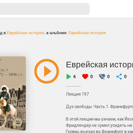
ад
в
Еврейская история
, в альбоме:
Еврейская история
Еврейская истор
6
0
0
0
Лекция 197
Дух свободы. Часть 1. Франкфуртс
В этой лекции мы узнаем, как Йе
Фридлендер не сумел усидеть на д
Гурвиц въехал во Франкфурт в ка