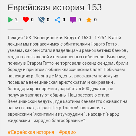
Еврейская история 153
2
0
0
0
0
0
Лекция 153. "Венецианская Ведута" 1630 - 1725 ". В этой
лекции мы познакомимся с обитателями Нового Гетто ,
узнаем , как они стали владельцами разноцветных банков ,
модных арт-галерей и великолепных гобеленов . Выясним,
почему в Старом Гетто не торговали секенд-хендом , брили
бороду и при этом любили классический балет. Побываем
на лекциях р. Леона де Модены , расскажем почему их
посещала венецианская аристократия и как раввин ,
благодаря красноречию , заработал 500 дукатов, не
получая зарплату от общины. Наш рассказ о стиле
Венецианской ведуты , где картины Каналетто оживают на
наших глазах , а граф Петр Толстой, восхищаясь
еврейскими “яхонтами и изумрудами “ , находит “народ
жидовский .. изрядно благообразным”.
#Еврейская история
#радио