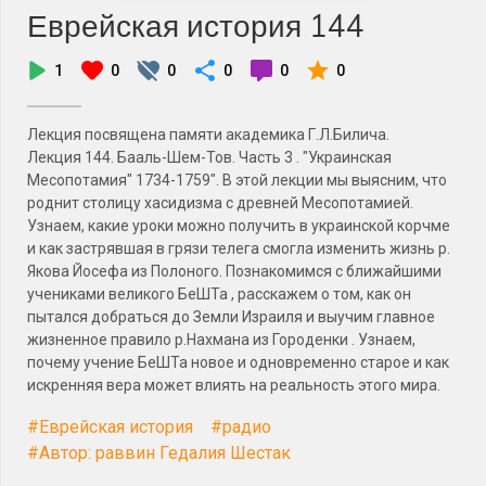
Еврейская история 144
1
0
0
0
0
0
Лекция посвящена памяти академика Г.Л.Билича.
Лекция 144. Бааль-Шем-Тов. Часть 3 . "Украинская
Месопотамия" 1734-1759". В этой лекции мы выясним, что
роднит столицу хасидизма с древней Месопотамией.
Узнаем, какие уроки можно получить в украинской корчме
и как застрявшая в грязи телега смогла изменить жизнь р.
Якова Йосефа из Полоного. Познакомимся с ближайшими
учениками великого БеШТа , расскажем о том, как он
пытался добраться до Земли Израиля и выучим главное
жизненное правило р.Нахмана из Городенки . Узнаем,
почему учение БеШТа новое и одновременно старое и как
искренняя вера может влиять на реальность этого мира.
#Еврейская история
#радио
#Автор: раввин Гедалия Шестак